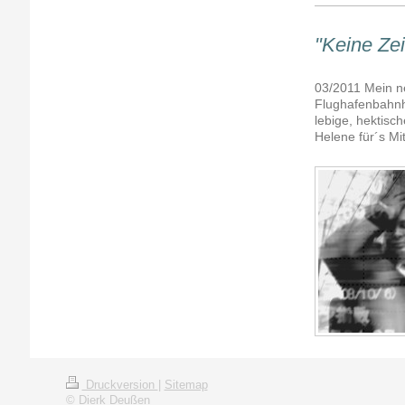
"Keine Zei
03/2011 Mein n
Flughafenbahnho
lebige, hektisc
Helene für´s M
Druckversion
|
Sitemap
© Dierk Deußen