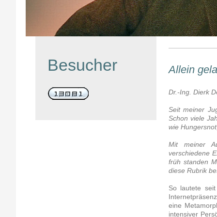
Besucher
Allein gel
Dr.-Ing. Dierk
Seit meiner Ju
Schon viele Jah
wie Hungersnot,
Mit meiner Au
verschiedene E
früh standen M
diese Rubrik 
So lautete sei
Internetpräsenz
eine Metamorph
intensiver Per